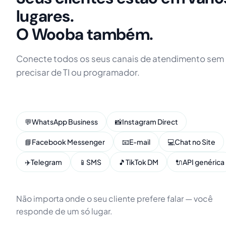
lugares.
O Wooba também.
Conecte todos os seus canais de atendimento sem
precisar de TI ou programador.
💬
WhatsApp Business
📸
Instagram Direct
📘
Facebook Messenger
📧
E-mail
💻
Chat no Site
✈️
Telegram
📱
SMS
🎵
TikTok DM
🔌
API genérica
Não importa onde o seu cliente prefere falar — você
responde de um só lugar.