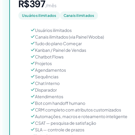
R$397
/mês
Usuários ilimitados
Canais ilimitados
Usuários ilimitados
Canais ilimitados (via Painel Wooba)
Tudo do plano Começar
Kanban / Painel de Vendas
Chatbot Flows
Projetos
Agendamentos
Sequências
Chat Interno
Disparador
Atendimentos
Bot com handoff humano
CRM completo com atributos customizados
Automações, macros e roteamento inteligente
CSAT — pesquisa de satisfação
SLA — controle de prazos