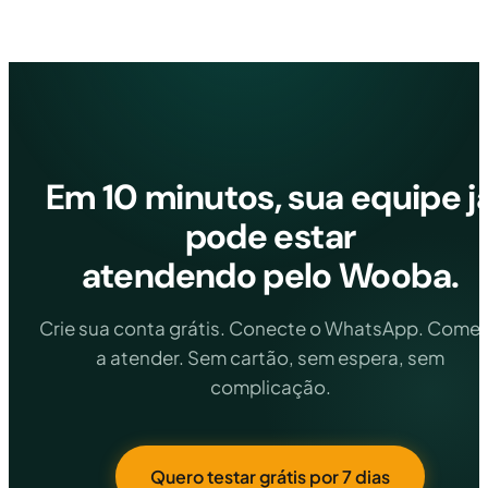
ajuda, nossa equipe acompanha a transição.
serviços, e-commerce e consultorias. O sistema é flexível 
suficiente para se adaptar ao fluxo de atendimento de
qualquer negócio.
Em 10 minutos, sua equipe j
pode estar
atendendo pelo Wooba.
Crie sua conta grátis. Conecte o WhatsApp. Come
a atender. Sem cartão, sem espera, sem
complicação.
Quero testar grátis por 7 dias