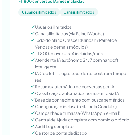
~1.800 conversas IA/mês incluídas
Usuários ilimitados
Canais ilimitados
Usuários ilimitados
Canais ilimitados (via Painel Wooba)
Tudo do plano Crescer (Kanban / Painel de
Vendas e demais módulos)
~1.800 conversas IA incluídas/mês
Atendente IA autônomo 24/7 com handoff
inteligente
IA Copilot — sugestões de resposta em tempo
real
Resumo automático de conversas por IA
Classificação automática por assunto via IA
Base de conhecimento com busca semântica
Configuração inclusa (feita pela Conduto)
Campanhas em massa (WhatsApp + e-mail)
Central de Ajuda completa com domínio próprio
Audit Log completo
Gestor de conta dedicado