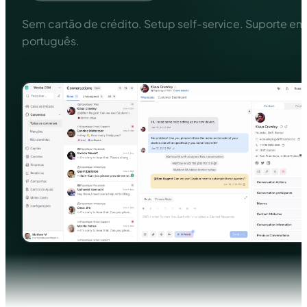
Sem cartão de crédito. Setup self-service. Suporte em
português.