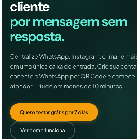
cliente
suporte.
Clínicas e Estética
por mensagem sem
Agendamentos, dúvidas e relacionamento
com pacientes.
resposta.
Oficinas e Auto Centers
Atendimento, orçamento e
acompanhamento de serviços.
Centralize WhatsApp, Instagram, e-mail e mais
em uma única caixa de entrada. Crie sua conta,
conecte o WhatsApp por QR Code e comece 
atender — tudo em menos de 10 minutos.
Quero testar grátis por 7 dias
Ver como funciona